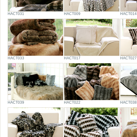
HACT031
HACT009
HACT014
HACT033
HACT017
HACT027
HACT039
HACT022
HACT038